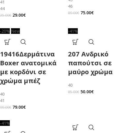
41
46
44
75.00
€
89.00
€
29.00
€
35.00
€
-20%
New
-41%
19416Δερμάτινα
207 Ανδρικό
Boxer ανατομικά
παπούτσι σε
με κορδόνι σε
μαύρο χρώμα
χρώμα μπέζ
40
50.00
€
85.00
€
40
41
79.00
€
99.00
€
-41%