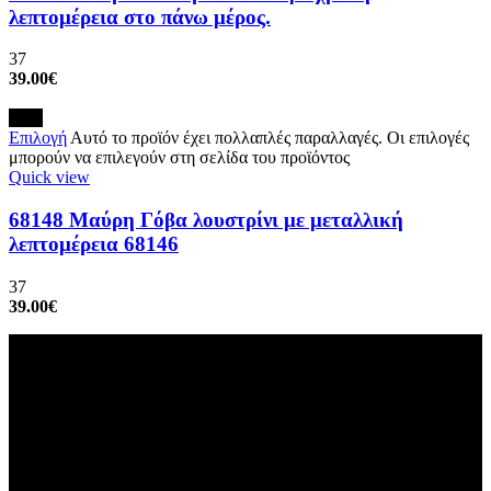
λεπτομέρεια στο πάνω μέρος.
37
39.00
€
New
Επιλογή
Αυτό το προϊόν έχει πολλαπλές παραλλαγές. Οι επιλογές
μπορούν να επιλεγούν στη σελίδα του προϊόντος
Quick view
68148 Μαύρη Γόβα λουστρίνι με μεταλλική
λεπτομέρεια 68146
37
39.00
€
ΥΠΟΔΗΜΑΤΑ ΛΟΥΤΡΑΔΗ ΣΕΡΡΕΣ
Παύλου Μελά 2 & Ερμού (γωνία), Σέρρες, ΤΚ: 62123
Τηλέφωνο: 23210 26739