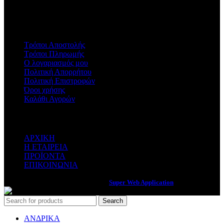
info@loutradishoes.gr
ΠΛΗΡΟΦΟΡΙΕΣ
Τρόποι Αποστολής
Τρόποι Πληρωμής
Ο λογαριασμός μου
Πολιτική Απορρήτου
Πολιτική Επιστροφών
Όροι χρήσης
Καλάθι Αγορών
ΚΑΤΗΓΟΡΙΕΣ
ΑΡΧΙΚΗ
Η ΕΤΑΙΡΕΙΑ
ΠΡΟΪΟΝΤΑ
ΕΠΙΚΟΙΝΩΝΙΑ
Web Services & Internet Marketing by
Super Web Application
Search
ΑΝΔΡΙΚΑ