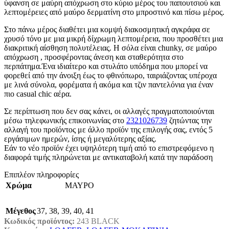
ύφανση σε μαύρη απόχρωση στο κύριο μέρος του παπουτσιού και
λεπτομέρειες από μαύρο δερματίνη στο μπροστινό και πίσω μέρος.
Στο πάνω μέρος διαθέτει μια κομψή διακοσμητική αγκράφα σε
χρυσό τόνο με μια μικρή δίχρωμη λεπτομέρεια, που προσθέτει μια
διακριτική αίσθηση πολυτέλειας. Η σόλα είναι chunky, σε μαύρο
απόχρωση , προσφέροντας άνεση και σταθερότητα στο
περπάτημα.Ένα ιδιαίτερο και στυλάτο υπόδημα που μπορεί να
φορεθεί από την άνοιξη έως το φθινόπωρο, ταιριάζοντας υπέροχα
με λινά σύνολα, φορέματα ή ακόμα και τζιν παντελόνια για έναν
πιο casual chic αέρα.
Σε περίπτωση που δεν σας κάνει, οι αλλαγές πραγματοποιούνται
μέσω τηλεφωνικής επικοινωνίας στο
2321026739
ζητώντας την
αλλαγή του προϊόντος με άλλο προϊόν της επιλογής σας, εντός 5
εργάσιμων ημερών, ίσης ή μεγαλύτερης αξίας.
Εάν το νέο προϊόν έχει υψηλότερη τιμή από το επιστρεφόμενο η
διαφορά τιμής πληρώνεται με αντικαταβολή κατά την παράδοση
Επιπλέον πληροφορίες
Χρώμα
ΜΑΥΡΟ
Μέγεθος
37
,
38
,
39
,
40
,
41
Κωδικός προϊόντος:
243 BLACK