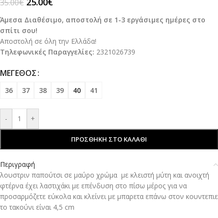
25.00
€
35.00
€
Άμεσα Διαθέσιμο, αποστολή σε 1-3 εργάσιμες ημέρες στο
σπίτι σου!
Αποστολή σε όλη την Ελλάδα!
Τηλεφωνικές Παραγγελίες:
2321026739
ΜΈΓΕΘΟΣ
36
37
38
39
40
41
-
+
ΠΡΟΣΘΉΚΗ ΣΤΟ ΚΑΛΆΘΙ
Περιγραφή
λουστριν παπούτσι σε μαύρο χρώμα με κλειστή μύτη και ανοιχτή
φτέρνα έχει λαστιχάκι με επένδυση στο πίσω μέρος για να
προσαρμόζετε εύκολα και κλείνει με μπαρετα επάνω στον κουντεπιε
το τακούνι είναι 4,5 cm