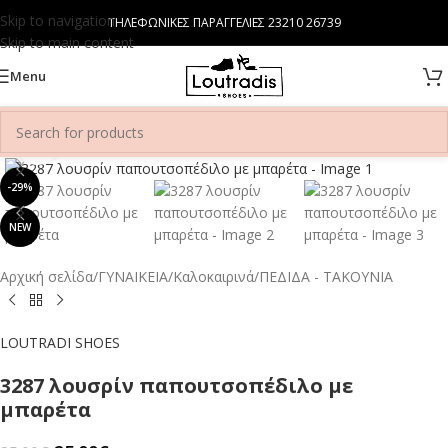
Skip to navigation
ΤΗΛΕΦΩΝΙΚΕΣ ΠΑΡΑΓΓΕΛΙΕΣ 23210 26739
Skip to main content
Menu
Click to enlarge
-29%
NEW
Αρχική σελίδα
/
ΓΥΝΑΙΚΕΙΑ
/
Καλοκαιρινά
/
ΠΕΔΙΔΑ - ΤΑΚΟΥΝΙΑ
LOUTRADI SHOES
3287 λουσρίν παπουτσοπέδιλο με
μπαρέτα