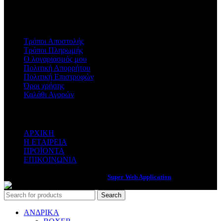
ΠΛΗΡΟΦΟΡΙΕΣ
Τρόποι Αποστολής
Τρόποι Πληρωμής
Ο λογαριασμός μου
Πολιτική Απορρήτου
Πολιτική Επιστροφών
Όροι χρήσης
Καλάθι Αγορών
ΚΑΤΗΓΟΡΙΕΣ
ΑΡΧΙΚΗ
Η ΕΤΑΙΡΕΙΑ
ΠΡΟΪΟΝΤΑ
ΕΠΙΚΟΙΝΩΝΙΑ
Web Services & Internet Marketing by
Super Web Application
Search
ΑΝΔΡΙΚΑ