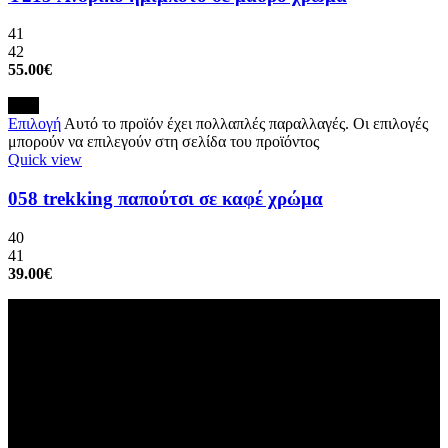
41
42
55.00
€
New
Επιλογή
Αυτό το προϊόν έχει πολλαπλές παραλλαγές. Οι επιλογές
μπορούν να επιλεγούν στη σελίδα του προϊόντος
Quick view
058 trekking παπούτσι σε καφέ χρώμα
40
41
39.00
€
ΥΠΟΔΗΜΑΤΑ ΛΟΥΤΡΑΔΗ ΣΕΡΡΕΣ
Παύλου Μελά 2 & Ερμού (γωνία), Σέρρες, ΤΚ: 62123
Τηλέφωνο: 23210 26739
info@loutradishoes.gr