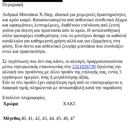
Περιγραφή
Ανδρικά Μποτάκια X-Step, ιδανικά για χειμερινές δραστηριότητες
και κρύο καιρό. Κατασκευασμένα από ανθεκτικό συνθετικό δέρμα
και υφασμάτινες λεπτομέρειες, διαθέτουν επένδυση από ζεστή
γούνα για άνεση και προστασία από το κρύο. Η αντιολισθητική
σόλα προσφέρει σταθερότητα, ενώ το μοντέρνο design τα καθιστά
κατάλληλα για καθημερινή χρήση αλλά και για εξορμήσεις στη
φύση. Ένα άνετο και ανθεκτικό ζευγάρι μποτάκια που συνδυάζει
στυλ και πρακτικότητα.
Σε περίπτωση που δεν σας κάνει, οι αλλαγές πραγματοποιούνται
μέσω τηλεφωνικής επικοινωνίας στο
2321026739
ζητώντας την
αλλαγή του προϊόντος με άλλο προϊόν της επιλογής σας, εντός 5
εργάσιμων ημερών, ίσης ή μεγαλύτερης αξίας.
Εάν το νέο προϊόν έχει υψηλότερη τιμή από το επιστρεφόμενο η
διαφορά τιμής πληρώνεται με αντικαταβολή κατά την παράδοση
Επιπλέον πληροφορίες
Χρώμα
ΧΑΚΙ
Μέγεθος
40
,
41
,
42
,
43
,
44
,
45
,
46
,
47