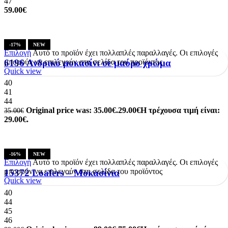
47
59.00
€
-17%
NEW
Επιλογή
Αυτό το προϊόν έχει πολλαπλές παραλλαγές. Οι επιλογές
μπορούν να επιλεγούν στη σελίδα του προϊόντος
6196 Ανδρικό μοκασίνι σε μαύρο χρώμα
Quick view
40
41
44
Original price was: 35.00€.
29.00
€
Η τρέχουσα τιμή είναι:
35.00
€
29.00€.
-16%
NEW
Επιλογή
Αυτό το προϊόν έχει πολλαπλές παραλλαγές. Οι επιλογές
μπορούν να επιλεγούν στη σελίδα του προϊόντος
15372 Loafers – Μοκασίνια
Quick view
40
44
45
46