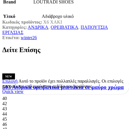
Brand
LOUTRADI SHOES
Υλικό
Αδιάβροχο υλικό
Κωδικός προϊόντος:
X6 XAKI
Κατηγορίες:
ΑΝΔΡΙΚΑ
,
ΟΡΕΙΒΑΤΙΚΑ
,
ΠΑΠΟΥΤΣΙΑ
ΕΡΓΑΣΙΑΣ
Ετικέτα:
winter26
Δείτε Επίσης
NEW
Επιλογή
Αυτό το προϊόν έχει πολλαπλές παραλλαγές. Οι επιλογές
μπορούν να επιλεγούν στη σελίδα του προϊόντος
503 Ανδρικά ορειβατικά μποτάκια σε μαύρο χρώμα
Quick view
40
42
43
44
45
46