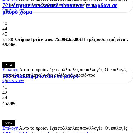
μπορούν να επιλεγούν στη σελίδα του προϊόντος
721 δερμάτινο κλασικό παπούτσι με κορδόνι σε
Quick view
μαύρο χώμα
40
44
45
Original price was: 75.00€.
65.00
€
Η τρέχουσα τιμή είναι:
75.00
€
65.00€.
NEW
Επιλογή
Αυτό το προϊόν έχει πολλαπλές παραλλαγές. Οι επιλογές
μπορούν να επιλεγούν στη σελίδα του προϊόντος
585 trekking μποτάκι σε μαύρο
Quick view
41
42
44
45.00
€
NEW
Επιλογή
Αυτό το προϊόν έχει πολλαπλές παραλλαγές. Οι επιλογές