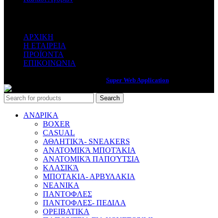
ΚΑΤΗΓΟΡΙΕΣ
ΑΡΧΙΚΗ
Η ΕΤΑΙΡΕΙΑ
ΠΡΟΪΟΝΤΑ
ΕΠΙΚΟΙΝΩΝΙΑ
Web Services & Internet Marketing by
Super Web Application
Search
ΑΝΔΡΙΚΑ
BOXER
CASUAL
ΑΘΛΗΤΙΚΆ- SNEAKERS
ΑΝΑΤΟΜΙΚΆ ΜΠΟΤΆΚΙΑ
ΑΝΑΤΟΜΙΚΆ ΠΑΠΟΎΤΣΙΑ
ΚΛΑΣΙΚΆ
ΜΠΟΤΑΚΙΑ- ΑΡΒΥΛΑΚΙΑ
ΝΕΑΝΙΚΑ
ΠΑΝΤΟΦΛΕΣ
ΠΑΝΤΟΦΛΕΣ- ΠΕΔΙΛΑ
ΟΡΕΙΒΑΤΙΚΑ